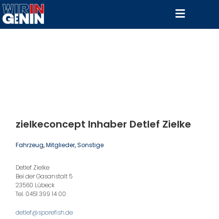
zielkeconcept Inhaber Detlef Zielke
Fahrzeug
, 
Mitglieder
, 
Sonstige
Detlef Zielke
Bei der Gasanstalt 5
23560 Lübeck
Tel. 0451 399 14 00
detlef@sparefish.de