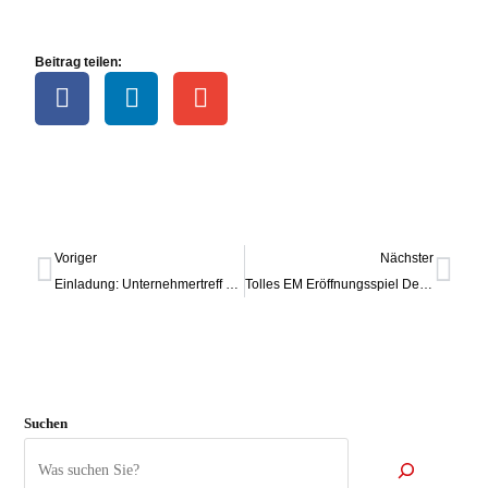
Beitrag teilen:
Voriger
Nächster
Einladung: Unternehmertreff bei der Leitstelle Verkehrsflussmanagement der Hansestadt Lübeck am 25. Juni 2024
Tolles EM Eröffnungsspiel Deutschland gegen Schottland bei der Moinsener Brauerei
Suchen