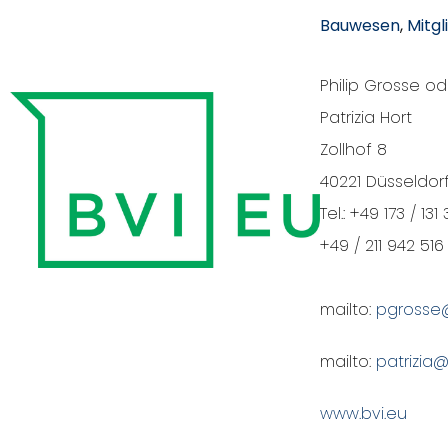
Bauwesen
, 
Mitgl
Philip Grosse od
Patrizia Hort
Zollhof 8
40221 Düsseldor
Tel.: +49 173 / 13
+49 / 211 942 516
mailto:
pgrosse
mailto:
patrizia@
www.bvi.eu