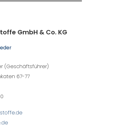
stoffe GmbH & Co. KG
ieder
r (Geschäftsführer)
hkaten 67-77
10
stoffe.de
e.de