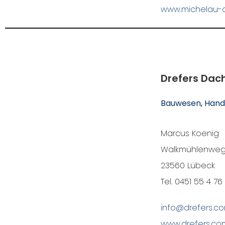
www.michelau-
Drefers Da
Bauwesen
, 
Hand
Marcus Koenig
Walkmühlenweg
23560 Lübeck
Tel. 0451 55 4 76
info@drefers.c
www.drefers.co