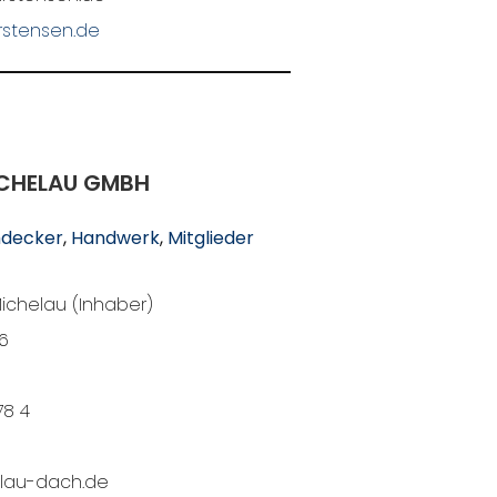
stensen.de
CHELAU GMBH
decker
, 
Handwerk
, 
Mitglieder
ichelau (Inhaber)
6
78 4
lau-dach.de