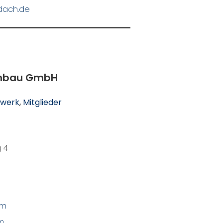
dach.de
chbau GmbH
werk
, 
Mitglieder
 4
om
m