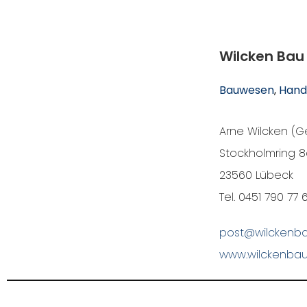
Wilcken Ba
Bauwesen
, 
Hand
Arne Wilcken (G
Stockholmring 
23560 Lübeck
Tel. 0451 790 77 
post@wilckenb
www.wilckenbau