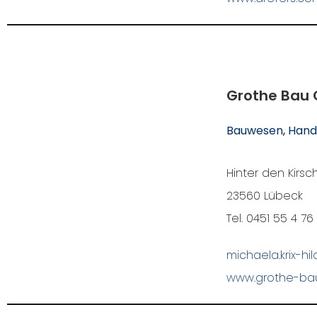
Grothe Bau
Bauwesen
, 
Hand
Hinter den Kirs
23560 Lübeck
Tel. 0451 55 4 76
michaela.krix-h
www.grothe-ba