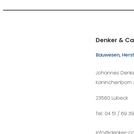
Denker & C
Bauwesen
, 
Hers
Johannes Denke
Kaninchenborn 
23560 Lübeck
Tel.: 04 51 / 69 3
info@denker-ca