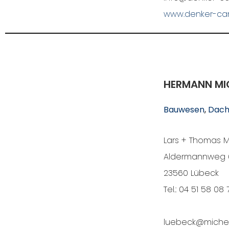
www.denker-car
HERMANN MI
Bauwesen
, 
Dach
Lars + Thomas M
Aldermannweg 
23560 Lübeck
Tel.: 04 51 58 08 
luebeck@miche