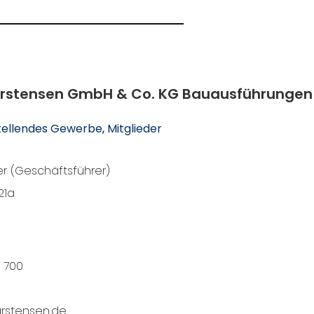
arstensen GmbH & Co. KG Bauausführungen
tellendes Gewerbe
, 
Mitglieder
r (Geschäftsführer)
21a
9 700
rstensen.de