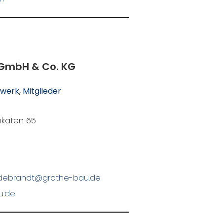
 GmbH & Co. KG
werk
, 
Mitglieder
chkaten 65
ildebrandt@grothe-bau.de
u.de