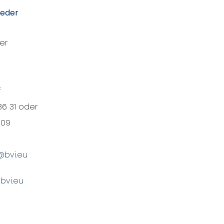
ieder
er
f
1 36 31 oder
 09
@bvi.eu
bvi.eu