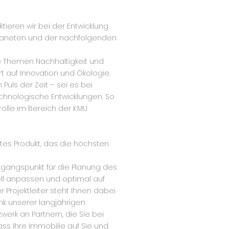
tieren wir bei der Entwicklung
 Planeten und der nachfolgenden
ie Themen Nachhaltigkeit und
rt auf Innovation und Ökologie.
uls der Zeit – sei es bei
chnologische Entwicklungen. So
rrolle im Bereich der KMU
lltes Produkt, das die höchsten
sgangspunkt für die Planung des
uell anpassen und optimal auf
rojektleiter steht Ihnen dabei
ank unserer langjährigen
werk an Partnern, die Sie bei
dass Ihre Immobilie auf Sie und