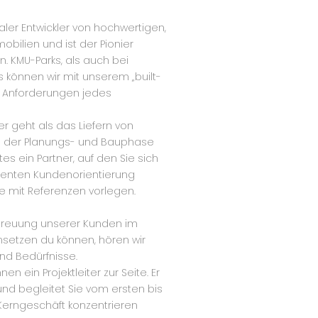
naler Entwickler von hochwertigen,
ilien und ist der Pionier
n. KMU-Parks, als auch bei
können wir mit unserem „built-
n Anforderungen jedes
ter geht als das Liefern von
d der Planungs- und Bauphase
es ein Partner, auf den Sie sich
quenten Kundenorientierung
e mit Referenzen vorlegen.
Betreuung unserer Kunden im
umsetzen du können, hören wir
nd Bedürfnisse.
 ein Projektleiter zur Seite. Er
und begleitet Sie vom ersten bis
r Kerngeschäft konzentrieren