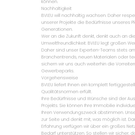
können.
Nachhaltigkeit
BVI.EU will nachhaltig wachsen. Daher respek
unserer Projekte die Bedürfnisse unseres
Generationen.
Wer an die Zukunft denkt, denkt auch an d
Umweltfreundlichkeit. BVI.EU legt großen We
Daher sind unser Experten-Teams stets am P
Branchentrends, neuen Materialen oder te
sichern wir uns auch weiterhin die Vorreite
Gewerbeparks.
Vorgehensweise
BVI.EU liefert Ihnen ein komplett fertiggeste
Qualitätsnormen erfüllt.
Ihre Bedürfnisse und Wünsche sind der Au
Projekts. Sie können Ihre Immobilie individ
Ihren Verwendungszweck abstimmen. Unser P
zur Seite und denkt mit, was möglich ist. D
Erfahrung verfügen wir über ein großes Netz
Bedarf unterstützen. So stellen wir sicher, 