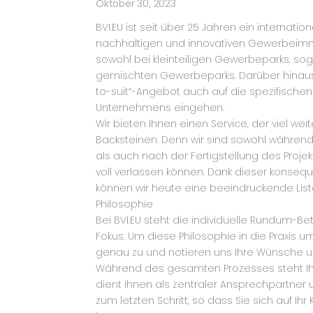
Oktober 30, 2023
BVI.EU ist seit über 25 Jahren ein internatio
nachhaltigen und innovativen Gewerbeimmob
sowohl bei kleinteiligen Gewerbeparks, sog
gemischten Gewerbeparks. Darüber hinaus 
to-suit“-Angebot auch auf die spezifische
Unternehmens eingehen.
Wir bieten Ihnen einen Service, der viel wei
Backsteinen. Denn wir sind sowohl währen
als auch nach der Fertigstellung des Projekt
voll verlassen können. Dank dieser konse
können wir heute eine beeindruckende List
Philosophie
Bei BVI.EU steht die individuelle Rundum-
Fokus. Um diese Philosophie in die Praxis 
genau zu und notieren uns Ihre Wünsche u
Während des gesamten Prozesses steht Ihnen
dient Ihnen als zentraler Ansprechpartner 
zum letzten Schritt, so dass Sie sich auf Ih