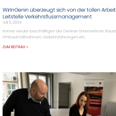
WirInGenin überzeugt sich von der tollen Arbeit
Leitstelle Verkehrsflussmanagement
Juli 5, 2024
Immer wieder beschäftigen die Geniner Unternehmer: Bauste
Umbaumaßnahmen, Verkehrsführungen etc.
ZUM BEITRAG »