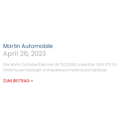
Martin Automobile
April 26, 2023
Dirk Martin (Inhaber)Geniner Str. 12023560 LübeckTel. 0451 570 00
martinautomobile@t-online.dewww.martinautomobile.de
ZUM BEITRAG »