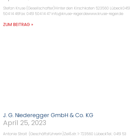
Stefan Kruse (Gesellschafter)Hinter den Kirschkaten 523560 Lübeck0451
504 14 46Fax: 0451 504 14 47 info@kruse-reger.dewww.kruse-reger.de
ZUM BEITRAG »
J. G. Niederegger GmbH & Co. KG
April 25, 2023
Antonie Strait (Geschäftsführerin)Zeißstr. 1-723560 LübeckTel.: 0451 53