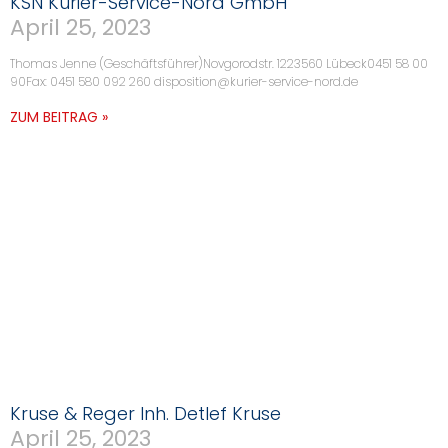
KSN Kurier-Service-Nord GmbH
April 25, 2023
Thomas Jenne (Geschäftsführer)Novgorodstr. 1223560 Lübeck0451 58 00
90Fax: 0451 580 092 260 disposition@kurier-service-nord.de
ZUM BEITRAG »
Kruse & Reger Inh. Detlef Kruse
April 25, 2023