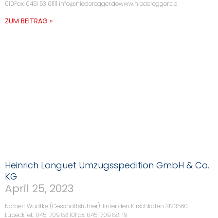
010Fax: 0451 53 01111 info@niederegger.dewww.niederegger.de
ZUM BEITRAG »
Heinrich Longuet Umzugsspedition GmbH & Co.
KG
April 25, 2023
Norbert Wudtke (Geschäftsführer)Hinter den Kirschkaten 3123560
LübeckTel.: 0451 709 88 10Fax: 0451 709 881 19