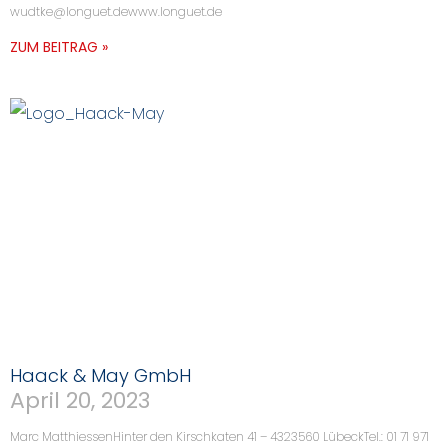
wudtke@longuet.dewww.longuet.de
ZUM BEITRAG »
Haack & May GmbH
April 20, 2023
Marc MatthiessenHinter den Kirschkaten 41 – 4323560 LübeckTel.: 01 71 971