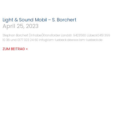
Light & Sound Mobil – S. Borchert
April 25, 2023
Stephan Borchert (Inhaber)Kronsforder Landstr. 9423560 Lübeck0451 399
10 38 und 0177 323 24 60 info@lsm-luebeck.dewww.lsm-luebeck.de
ZUM BEITRAG »