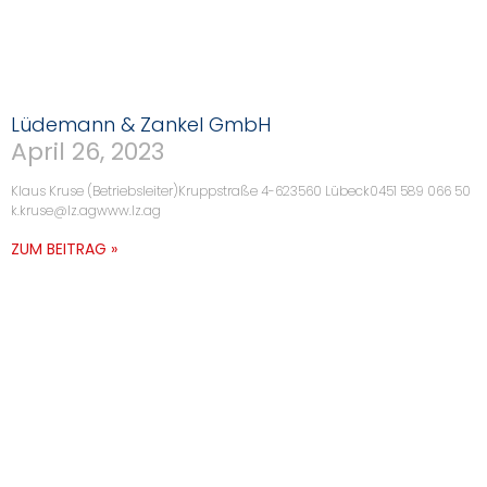
Lüdemann & Zankel GmbH
April 26, 2023
Klaus Kruse (Betriebsleiter)Kruppstraße 4-623560 Lübeck0451 589 066 50
k.kruse@lz.agwww.lz.ag
ZUM BEITRAG »